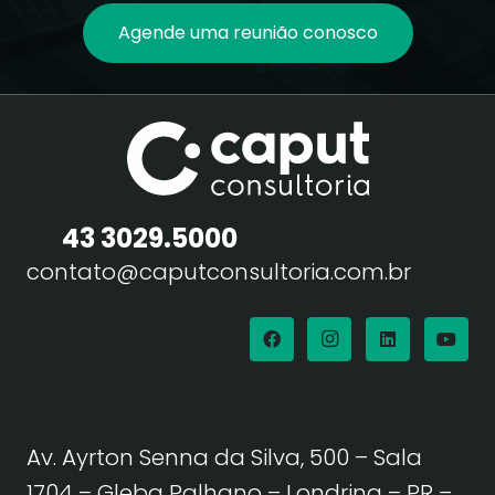
Agende uma reunião conosco
43 3029.5000
contato@caputconsultoria.com.br
Av. Ayrton Senna da Silva, 500 – Sala
1704 – Gleba Palhano – Londrina – PR –