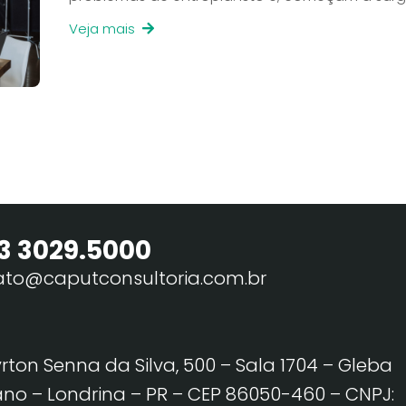
Veja mais
3 3029.5000
ato@caputconsultoria.com.br
yrton Senna da Silva, 500 – Sala 1704 – Gleba
no – Londrina – PR – CEP 86050-460
– CNPJ: