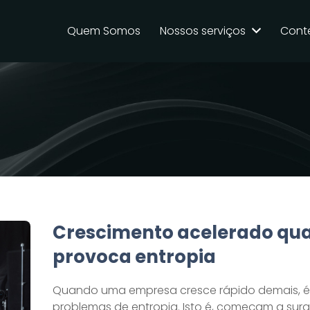
Quem Somos
Nossos serviços
Cont
Crescimento acelerado qu
provoca entropia
Quando uma empresa cresce rápido demais, é
problemas de entropia. Isto é, começam a surgi