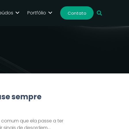
eúdos
Portfólio
Contato
ase sempre
 comum que ela passe a ter
r sinais de desordem,…