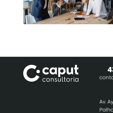
4
cont
Av. A
Palha