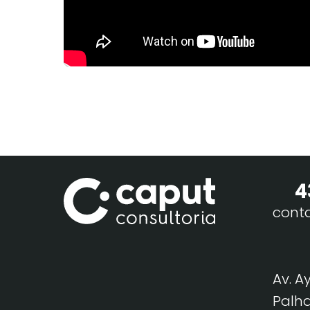
4
cont
Av. A
Palha