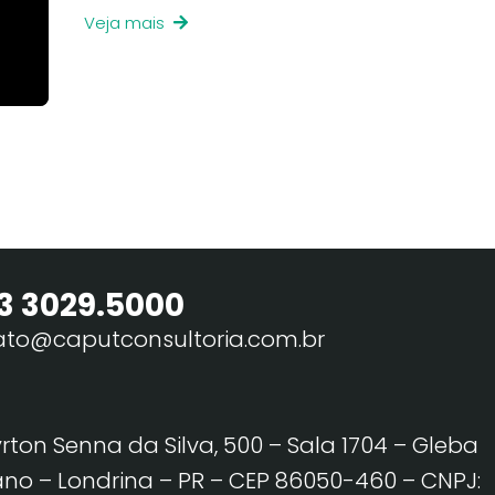
Veja mais
3 3029.5000
ato@caputconsultoria.com.br
yrton Senna da Silva, 500 – Sala 1704 – Gleba
no – Londrina – PR – CEP 86050-460
– CNPJ: