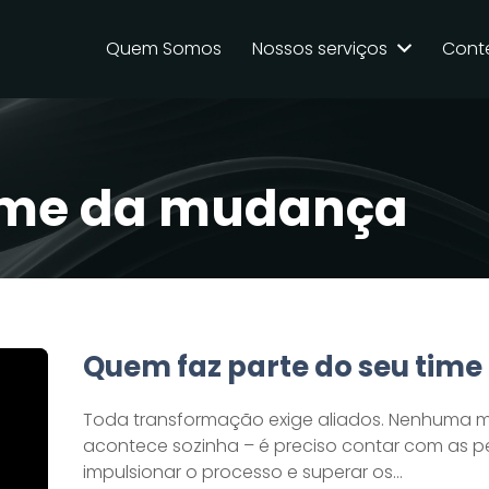
Quem Somos
Nossos serviços
Cont
ime da mudança
Quem faz parte do seu tim
Toda transformação exige aliados. Nenhuma m
acontece sozinha – é preciso contar com as p
impulsionar o processo e superar os…