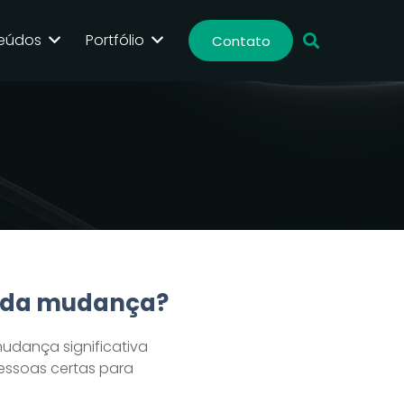
eúdos
Portfólio
Contato
e da mudança?
udança significativa
essoas certas para