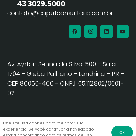
43 3029.5000
contato@caputconsultoria.com.br
Av. Ayrton Senna da Silva, 500 – Sala
1704 – Gleba Palhano – Londrina – PR –
CEP 86050-460
– CNPJ: 05.112.802/0001-
07
Política de Privacidade | Termos de Uso
Este site usa cookies para melhorar sua
experiência. Se você continuar a navegação,
OK
estará concordando com os termos de uso.