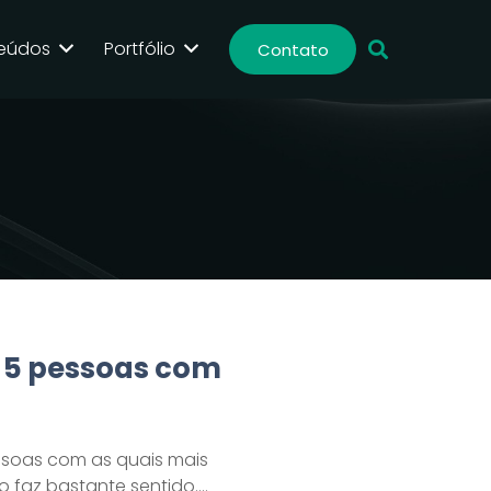
eúdos
Portfólio
Contato
 5 pessoas com
ssoas com as quais mais
o faz bastante sentido.…