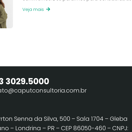
Veja mais
3 3029.5000
ato@caputconsultoria.com.br
yrton Senna da Silva, 500 – Sala 1704 – Gleba
no – Londrina – PR – CEP 86050-460
– CNPJ: