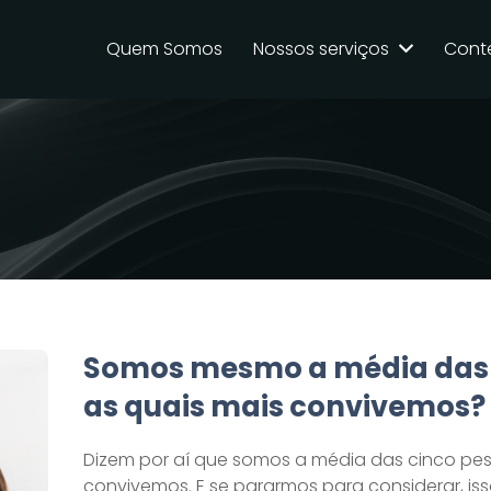
Quem Somos
Nossos serviços
Cont
Somos mesmo a média das
as quais mais convivemos?
Dizem por aí que somos a média das cinco pe
convivemos. E se pararmos para considerar, iss