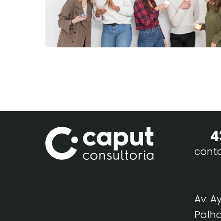
4
cont
Av. A
Palha