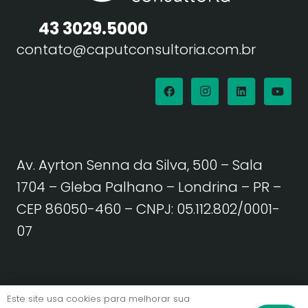
43 3029.5000
contato@caputconsultoria.com.br
Av. Ayrton Senna da Silva, 500 – Sala
1704 – Gleba Palhano – Londrina – PR –
CEP 86050-460
– CNPJ: 05.112.802/0001-
07
Política de Privacidade | Termos de Uso
Este site usa cookies para melhorar sua