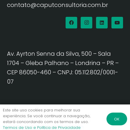
contato@caputconsultoria.com.br
Av. Ayrton Senna da Silva, 500 – Sala
1704 – Gleba Palhano – Londrina – PR –
CEP 86050-460
– CNPJ: 05.112.802/0001-
07
Política de Privacidade | Termos de Uso
Este site usa cookies para melhorar sua
experiência. Se você continuar a navegação,
OK
estará concordando com os termos de uso.
© Caput Consultoria. Todos os direitos reservados.
Termos de Uso e Política de Privacidade