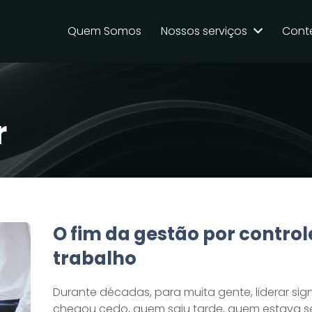
Quem Somos
Nossos serviços
Cont
r
O fim da gestão por control
trabalho
Durante décadas, para muita gente, liderar sig
chegou cedo, quem saiu tarde, quem estava 