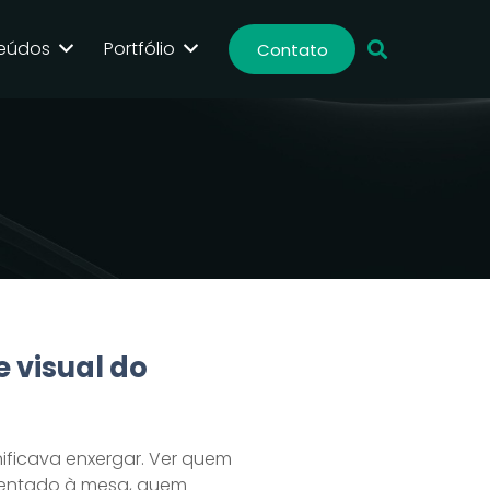
eúdos
Portfólio
Contato
e visual do
nificava enxergar. Ver quem
sentado à mesa, quem