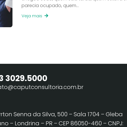
parecia ocupado, quem…
Veja mais
3 3029.5000
ato@caputconsultoria.com.br
yrton Senna da Silva, 500 – Sala 1704 – Gleba
no – Londrina – PR – CEP 86050-460
– CNPJ: