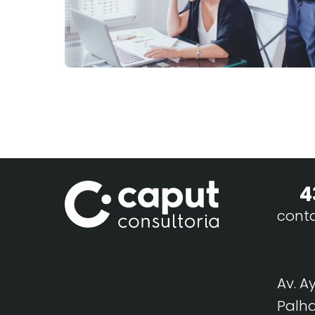
4
cont
Av. A
Palha