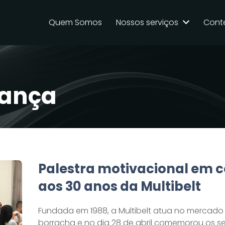
Quem Somos
Nossos serviços
Cont
dança
Palestra motivacional em
aos 30 anos da Multibelt
Fundada em 1988, a Multibelt atua no mercado 
borracha e no dia 28 de abril comemorou os s