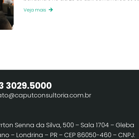
Veja mais
3 3029.5000
ato@caputconsultoria.com.br
yrton Senna da Silva, 500 – Sala 1704 – Gleba
no – Londrina – PR – CEP 86050-460
– CNPJ: