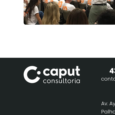
4
cont
Av. A
Palha