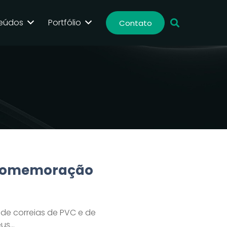
eúdos
Portfólio
Contato
 comemoração
de correias de PVC e de
eus…