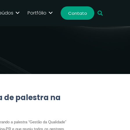
eúdos
Portfólio
Contato
 de palestra na
trando a palestra “Gestão da Qualidade”
na-PR e que reuniu todos os gestores