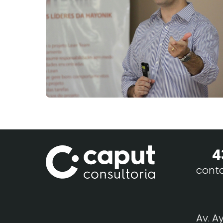
4
cont
Av. A