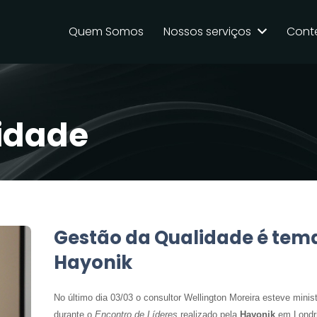
Quem Somos
Nossos serviços
Cont
idade
Gestão da Qualidade é tema
Hayonik
No último dia 03/03 o consultor Wellington Moreira esteve minis
durante o
Encontro de Líderes
realizado pela
Hayonik
em Londri