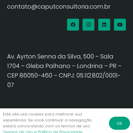
contato@caputconsultoria.com.br
Av. Ayrton Senna da Silva, 500 – Sala
1704 – Gleba Palhano – Londrina – PR –
CEP 86050-460
– CNPJ: 05.112.802/0001-
07
Política de Privacidade | Termos de Uso
Este site usa cookies para melhorar sua
experiência. Se você continuar a navegação,
OK
estará concordando com os termos de uso.
© Caput Consultoria. Todos os direitos reservados.
Termos de Uso e Política de Privacidade