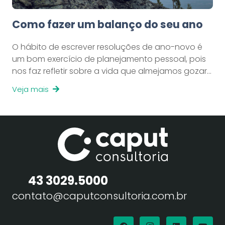
Como fazer um balanço do seu ano
O hábito de escrever resoluções de ano-novo é
um bom exercício de planejamento pessoal, pois
nos faz refletir sobre a vida que almejamos gozar…
Veja mais
43 3029.5000
contato@caputconsultoria.com.br