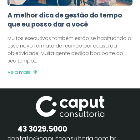
A melhor dica de gestão do tempo
que eu posso dar a você
Muitos executivos também estão se habituando a
esse novo formato de reunião por causa da
objetividade. Muita gente dedica boa parte do
seu tempo…
Veja mais
43 3029.5000
contato@caputconsultoria.com.br