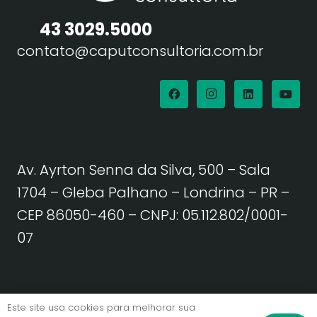
43 3029.5000
contato@caputconsultoria.com.br
Av. Ayrton Senna da Silva, 500 – Sala
1704 – Gleba Palhano – Londrina – PR –
CEP 86050-460
– CNPJ: 05.112.802/0001-
07
Política de Privacidade | Termos de Uso
Este site usa cookies para melhorar sua