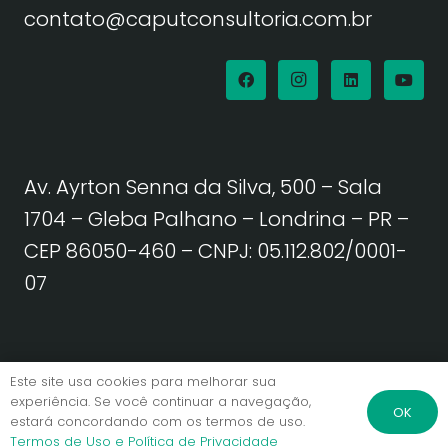
contato@caputconsultoria.com.br
Av. Ayrton Senna da Silva, 500 – Sala
1704 – Gleba Palhano – Londrina – PR –
CEP 86050-460
– CNPJ: 05.112.802/0001-
07
Política de Privacidade | Termos de Uso
Este site usa cookies para melhorar sua
experiência. Se você continuar a navegação,
OK
estará concordando com os termos de uso.
© Caput Consultoria. Todos os direitos reservados.
Termos de Uso e Política de Privacidade