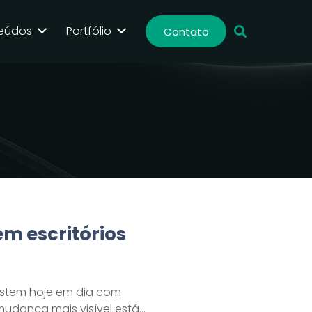
eúdos
Portfólio
Contato
em escritórios
istem hoje em dia com
mudança mais visível está…