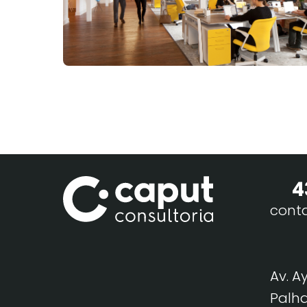
4
cont
Av. A
Palha