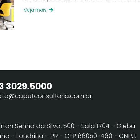
Veja mais
3 3029.5000
ato@caputconsultoria.com.br
yrton Senna da Silva, 500 – Sala 1704 – Gleba
no – Londrina – PR – CEP 86050-460
– CNPJ: