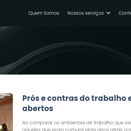
Quem Somos
Nossos serviços
Cont
Prós e contras do trabalho 
abertos
Ao comparar os ambientes de trabalho que ex
aqueles que eram comuns vinte anos atrás, a 