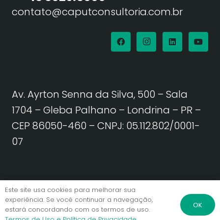
contato@caputconsultoria.com.br
Av. Ayrton Senna da Silva, 500 – Sala
1704 – Gleba Palhano – Londrina – PR –
CEP 86050-460
– CNPJ: 05.112.802/0001-
07
Política de Privacidade | Termos de Uso
Este site usa cookies para melhorar sua
experiência. Se você continuar a navegação,
OK
estará concordando com os termos de uso.
© Caput Consultoria. Todos os direitos reservados.
Termos de Uso e Política de Privacidade