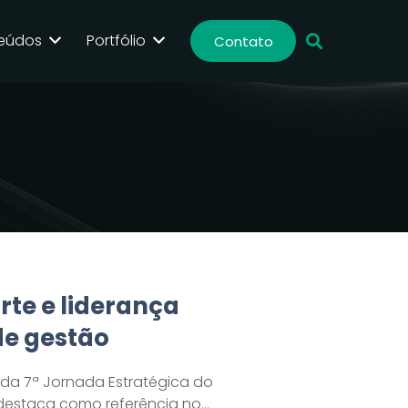
eúdos
Portfólio
Contato
te e liderança
de gestão
 da 7ª Jornada Estratégica do
 destaca como referência no…