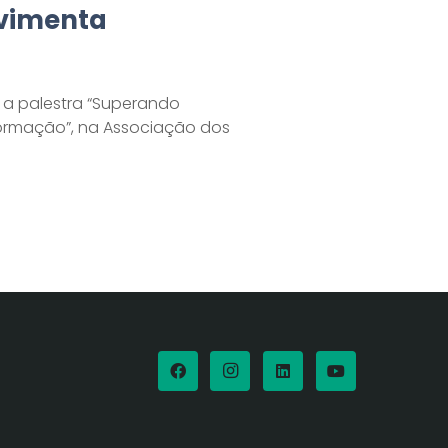
ovimenta
u a palestra “Superando
ormação”, na Associação dos