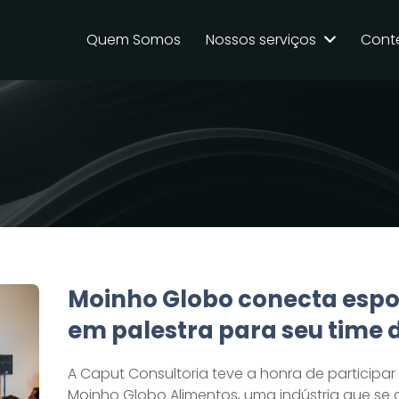
Quem Somos
Nossos serviços
Cont
Moinho Globo conecta espor
em palestra para seu time 
A Caput Consultoria teve a honra de participar
Moinho Globo Alimentos, uma indústria que se