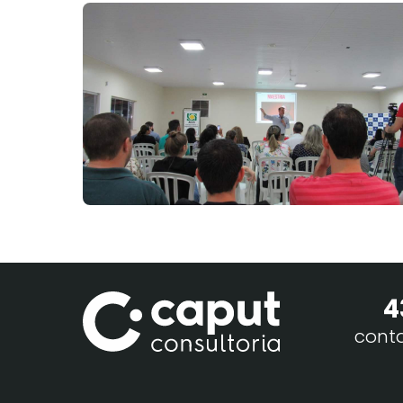
4
cont