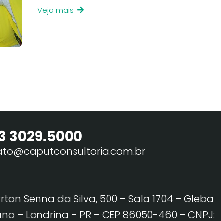
Veja mais
3 3029.5000
ato@caputconsultoria.com.br
yrton Senna da Silva, 500 – Sala 1704 – Gleba
no – Londrina – PR – CEP 86050-460
– CNPJ: