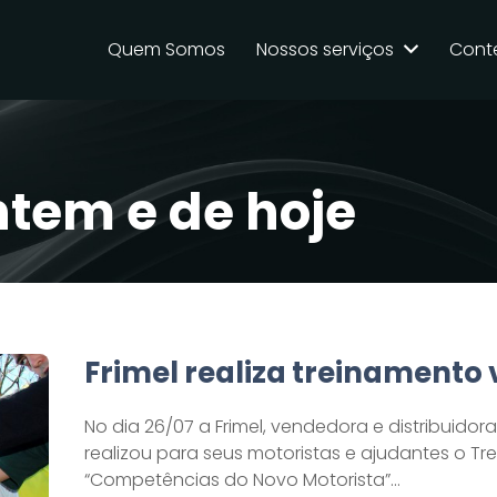
Quem Somos
Nossos serviços
Cont
ntem e de hoje
Frimel realiza treinamento 
No dia 26/07 a Frimel, vendedora e distribuidor
realizou para seus motoristas e ajudantes o Tr
“Competências do Novo Motorista”…