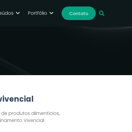
eúdos
Portfólio
Contato
vivencial
a de produtos alimentícios,
einamento Vivencial