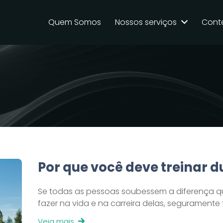
Quem Somos
Nossos serviços
Cont
Por que você deve treinar d
Se todas as pessoas soubessem a diferença q
fazer na vida e na carreira delas, seguramente 
Veja mais