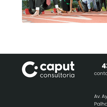
4
cont
Av. A
Palha