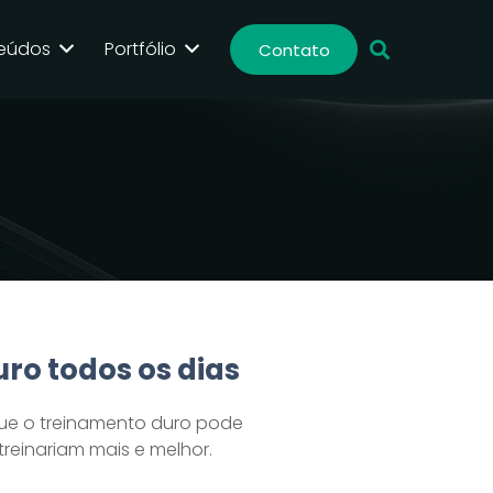
eúdos
Portfólio
Contato
uro todos os dias
ue o treinamento duro pode
treinariam mais e melhor.