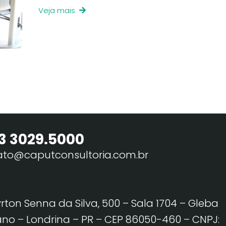
Veja mais
3 3029.5000
ato@caputconsultoria.com.br
yrton Senna da Silva, 500 – Sala 1704 – Gleba
no – Londrina – PR – CEP 86050-460
– CNPJ: