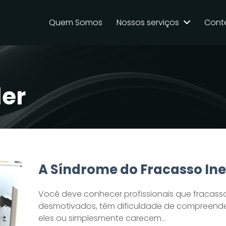
Quem Somos
Nossos serviços
Cont
der
A Síndrome do Fracasso Ine
Você deve conhecer profissionais que fracas
desmotivados, têm dificuldade de compreende
eles ou simplesmente carecem…