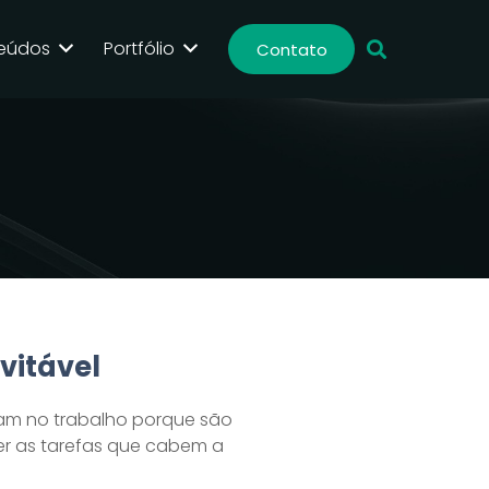
eúdos
Portfólio
Contato
vitável
sam no trabalho porque são
r as tarefas que cabem a