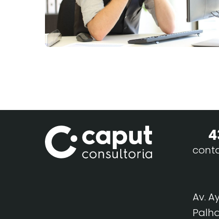
4
cont
Av. A
Palha