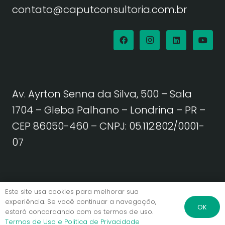
contato@caputconsultoria.com.br
Av. Ayrton Senna da Silva, 500 – Sala
1704 – Gleba Palhano – Londrina – PR –
CEP 86050-460
– CNPJ: 05.112.802/0001-
07
Política de Privacidade | Termos de Uso
Este site usa cookies para melhorar sua
experiência. Se você continuar a navegação,
OK
estará concordando com os termos de uso.
© Caput Consultoria. Todos os direitos reservados.
Termos de Uso e Política de Privacidade