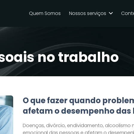
Quem Somos
Nossos serviços
Cont
oais no trabalho
O que fazer quando proble
afetam o desempenho das 
Doenças, divórcio, endividamento, alcoolism
emocional das pessoas e afetam o desempenh