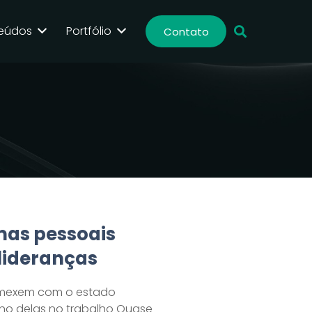
eúdos
Portfólio
Contato
mas pessoais
lideranças
o mexem com o estado
o delas no trabalho Quase