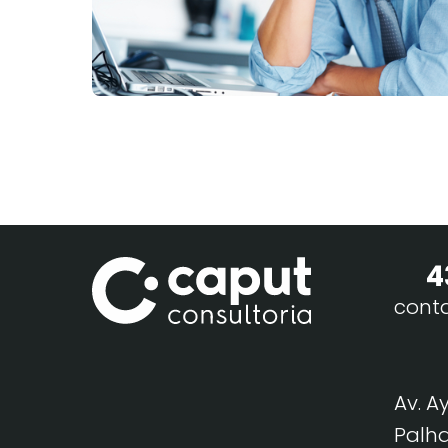
4
cont
Av. A
Palha