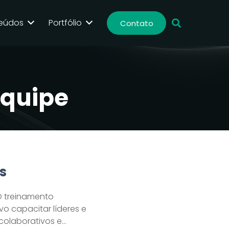
eúdos
Portfólio
Contato
equipe
s
O treinamento
o capacitar líderes e
 colaborativos e…