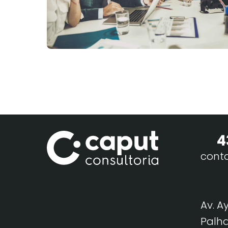
4
cont
Av. A
Palha