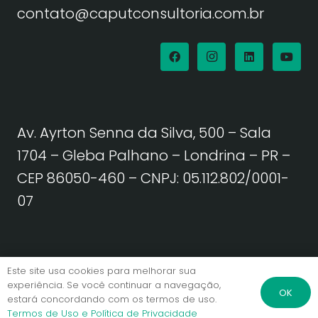
contato@caputconsultoria.com.br
Av. Ayrton Senna da Silva, 500 – Sala
1704 – Gleba Palhano – Londrina – PR –
CEP 86050-460
– CNPJ: 05.112.802/0001-
07
Política de Privacidade | Termos de Uso
Este site usa cookies para melhorar sua
experiência. Se você continuar a navegação,
OK
estará concordando com os termos de uso.
© Caput Consultoria. Todos os direitos reservados.
Termos de Uso e Política de Privacidade