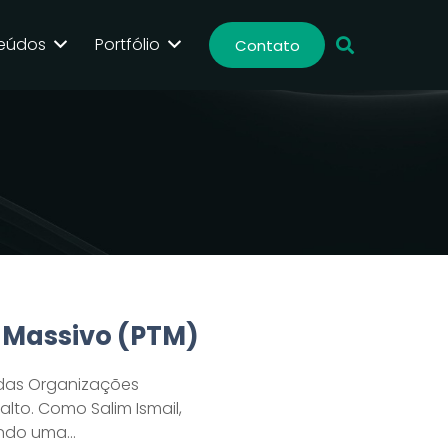
eúdos
Portfólio
Contato
 Massivo (PTM)
adas Organizações
lto. Como Salim Ismail,
uando uma…