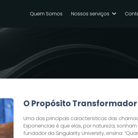
Quem Somos
Nossos serviços
Cont
O Propósito Transformador
Uma das principais características das cham
Exponenciais é que elas, por natureza, sonham a
fundador da Singularity University, ensina: “Q