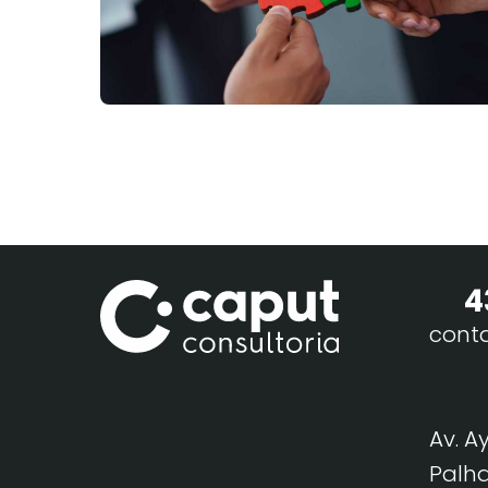
4
cont
Av. A
Palha