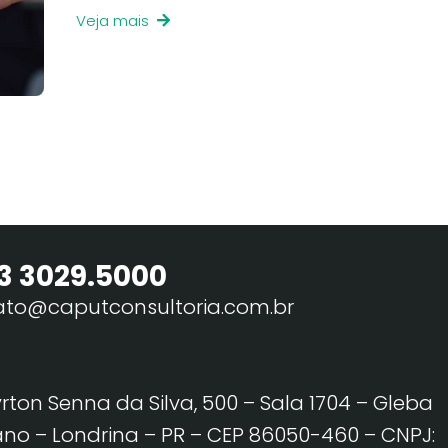
Veja mais
3 3029.5000
ato@caputconsultoria.com.br
yrton Senna da Silva, 500 – Sala 1704 – Gleba
no – Londrina – PR – CEP 86050-460
– CNPJ: