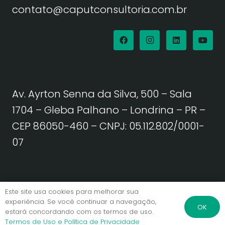
contato@caputconsultoria.com.br
Av. Ayrton Senna da Silva, 500 – Sala
1704 – Gleba Palhano – Londrina – PR –
CEP 86050-460
– CNPJ: 05.112.802/0001-
07
Política de Privacidade | Termos de Uso
Este site usa cookies para melhorar sua
experiência. Se você continuar a navegação,
OK
estará concordando com os termos de uso.
© Caput Consultoria. Todos os direitos reservados.
Termos de Uso e Política de Privacidade