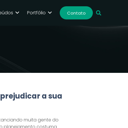
eúdos
Portfólio
Contato
prejudicar a sua
stanciando muita gente do
e o planejamento costuma