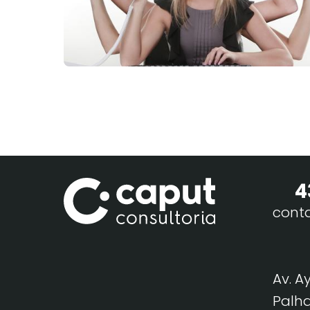
4
cont
Av. A
Palha