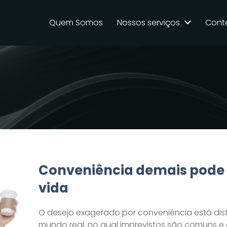
Quem Somos
Nossos serviços
Cont
Conveniência demais pode 
vida
O desejo exagerado por conveniência está di
mundo real, no qual imprevistos são comuns 