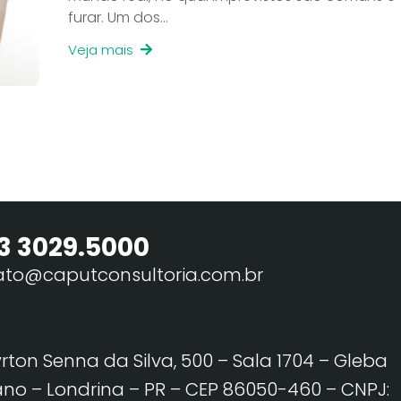
furar. Um dos…
Veja mais
3 3029.5000
ato@caputconsultoria.com.br
yrton Senna da Silva, 500 – Sala 1704 – Gleba
no – Londrina – PR – CEP 86050-460
– CNPJ: