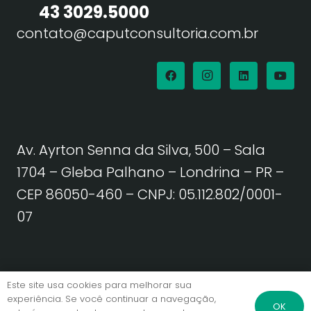
43 3029.5000
contato@caputconsultoria.com.br
Av. Ayrton Senna da Silva, 500 – Sala
1704 – Gleba Palhano – Londrina – PR –
CEP 86050-460
– CNPJ: 05.112.802/0001-
07
Política de Privacidade | Termos de Uso
Este site usa cookies para melhorar sua
experiência. Se você continuar a navegação,
OK