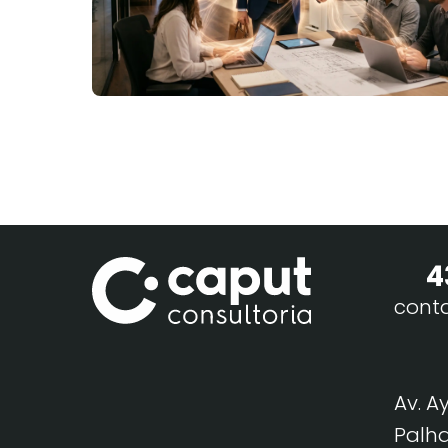
4
cont
Av. A
Palha