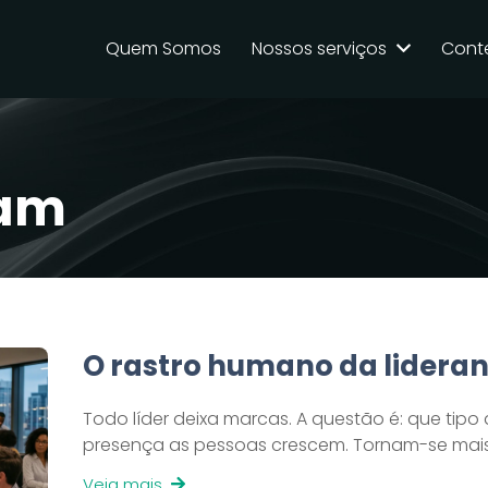
Quem Somos
Nossos serviços
Cont
lam
O rastro humano da lidera
Todo líder deixa marcas. A questão é: que tipo
presença as pessoas crescem. Tornam-se mais
Veja mais