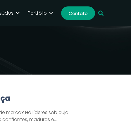
eúdos
Portfólio
Contato
nça
 de marca? Há líderes sob cuja
 confiantes, maduras e…