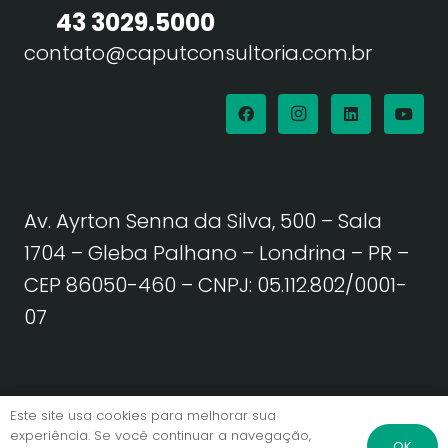
43 3029.5000
contato@caputconsultoria.com.br
Av. Ayrton Senna da Silva, 500 – Sala
1704 – Gleba Palhano – Londrina – PR –
CEP 86050-460
– CNPJ: 05.112.802/0001-
07
Política de Privacidade | Termos de Uso
Este site usa cookies para melhorar sua
experiência. Se você continuar a navegação,
OK