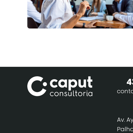
4
cont
Av. A
Palha