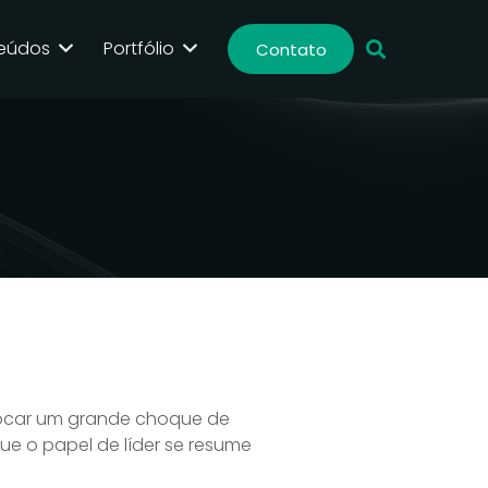
eúdos
Portfólio
Contato
vocar um grande choque de
e o papel de líder se resume