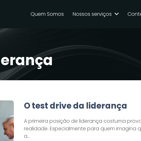
Quem Somos
Nossos serviços
Cont
iderança
O test drive da liderança
A primeira posição de liderança costuma pro
realidade. Especialmente para quem imagina qu
a…