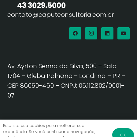
43 3029.5000
contato@caputconsultoria.com.br
Av. Ayrton Senna da Silva, 500 – Sala
1704 – Gleba Palhano – Londrina – PR –
CEP 86050-460
– CNPJ: 05.112.802/0001-
07
Política de Privacidade | Termos de Uso
Este site usa cookies para melhorar sua
experiência. Se você continuar a navegação,
OK