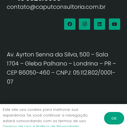
contato@caputconsultoria.com.br
Av. Ayrton Senna da Silva, 500 – Sala
1704 – Gleba Palhano – Londrina – PR –
CEP 86050-460
– CNPJ: 05.112.802/0001-
07
Política de Privacidade | Termos de Uso
Este site usa cookies para melhorar sua
experiência. Se você continuar a navegação,
OK
estará concordando com os termos de uso.
© Caput Consultoria. Todos os direitos reservados.
Termos de Uso e Política de Privacidade