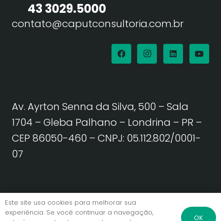
43 3029.5000
contato@caputconsultoria.com.br
Av. Ayrton Senna da Silva, 500 – Sala
1704 – Gleba Palhano – Londrina – PR –
CEP 86050-460
– CNPJ: 05.112.802/0001-
07
Política de Privacidade | Termos de Uso
Este site usa cookies para melhorar sua
experiência. Se você continuar a navegação,
OK