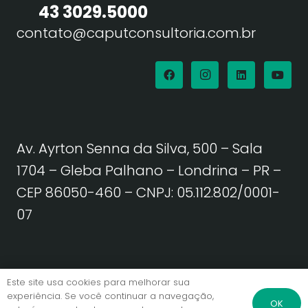
43 3029.5000
contato@caputconsultoria.com.br
Av. Ayrton Senna da Silva, 500 – Sala
1704 – Gleba Palhano – Londrina – PR –
CEP 86050-460
– CNPJ: 05.112.802/0001-
07
Política de Privacidade | Termos de Uso
Este site usa cookies para melhorar sua
experiência. Se você continuar a navegação,
OK