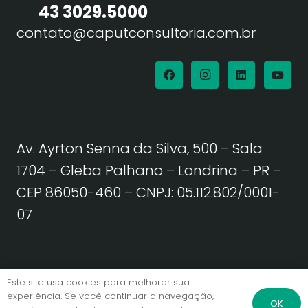
43 3029.5000
contato@caputconsultoria.com.br
Av. Ayrton Senna da Silva, 500 – Sala
1704 – Gleba Palhano – Londrina – PR –
CEP 86050-460
– CNPJ: 05.112.802/0001-
07
Política de Privacidade | Termos de Uso
Este site usa cookies para melhorar sua
experiência. Se você continuar a navegação,
OK