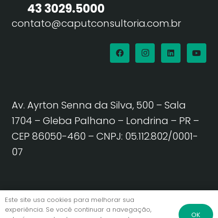
43 3029.5000
contato@caputconsultoria.com.br
Av. Ayrton Senna da Silva, 500 – Sala
1704 – Gleba Palhano – Londrina – PR –
CEP 86050-460
– CNPJ: 05.112.802/0001-
07
Política de Privacidade | Termos de Uso
Este site usa cookies para melhorar sua
experiência. Se você continuar a navegação,
OK