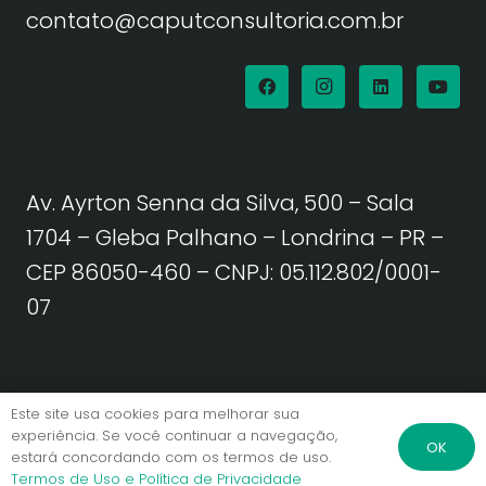
contato@caputconsultoria.com.br
Av. Ayrton Senna da Silva, 500 – Sala
1704 – Gleba Palhano – Londrina – PR –
CEP 86050-460
– CNPJ: 05.112.802/0001-
07
Política de Privacidade | Termos de Uso
Este site usa cookies para melhorar sua
experiência. Se você continuar a navegação,
OK
estará concordando com os termos de uso.
© Caput Consultoria. Todos os direitos reservados.
Termos de Uso e Política de Privacidade