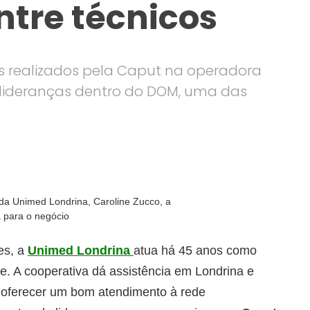
ntre técnicos
s realizados pela Caput na operadora
 lideranças dentro do DOM, uma das
 da Unimed Londrina, Caroline Zucco, a
a para o negócio
es, a
Unimed Londrina
atua há 45 anos como
e. A cooperativa dá assistência em Londrina e
a oferecer um bom atendimento à rede