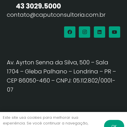
43 3029.5000
contato@caputconsultoria.com.br
Av. Ayrton Senna da Silva, 500 – Sala
1704 – Gleba Palhano – Londrina – PR –
CEP 86050-460
– CNPJ: 05.112.802/0001-
07
Política de Privacidade | Termos de Uso
Este site usa cookies para melhorar sua
experiência. Se você continuar a navegação,
OK