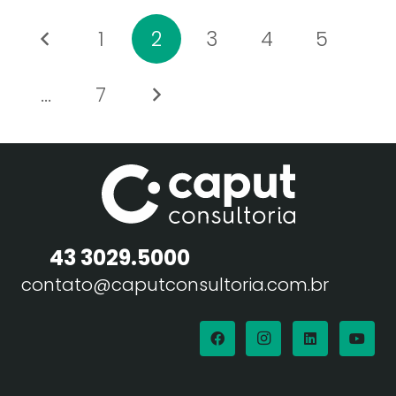
1
2
3
4
5
…
7
43 3029.5000
contato@caputconsultoria.com.br