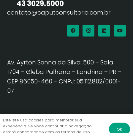
43 3029.5000
contato@caputconsultoria.com.br
Av. Ayrton Senna da Silva, 500 – Sala
1704 – Gleba Palhano – Londrina – PR –
CEP 86050-460
– CNPJ: 05.112.802/0001-
07
Política de Privacidade | Termos de Uso
Este site usa cookies para melhorar sua
experiência. Se você continuar a navegação,
OK
estará concordando com os termos de uso.