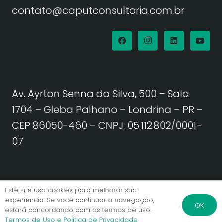
contato@caputconsultoria.com.br
Av. Ayrton Senna da Silva, 500 – Sala
1704 – Gleba Palhano – Londrina – PR –
CEP 86050-460
– CNPJ: 05.112.802/0001-
07
Política de Privacidade | Termos de Uso
Este site usa cookies para melhorar sua
experiência. Se você continuar a navegação,
OK
estará concordando com os termos de uso.
© Caput Consultoria. Todos os direitos reservados.
Termos de Uso e Política de Privacidade