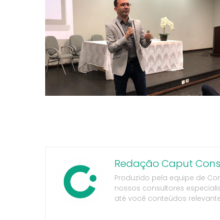
Redação Caput Consu
Produzido pela equipe de Co
nossos consultores especiali
até você conteúdos relevante