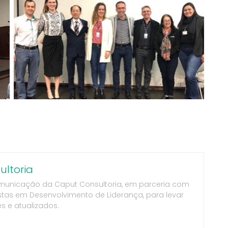
ltoria
municação da Caput Consultoria, em parceria com
stas em Desenvolvimento de Liderança, para levar
s e atualizados.