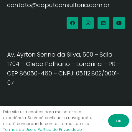
contato@caputconsultoria.com.br
Av. Ayrton Senna da Silva, 500 – Sala
1704 – Gleba Palhano – Londrina – PR –
CEP 86050-460
– CNPJ: 05.112.802/0001-
07
Política de Privacidade | Termos de Uso
Este site usa cookies para melhorar sua
experiência. Se você continuar a navegação,
OK
estará concordando com os termos de uso.
© Caput Consultoria. Todos os direitos reservados.
Termos de Uso e Política de Privacidade