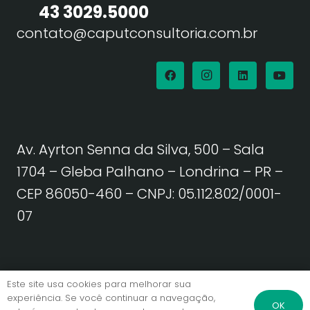
43 3029.5000
contato@caputconsultoria.com.br
Av. Ayrton Senna da Silva, 500 – Sala
1704 – Gleba Palhano – Londrina – PR –
CEP 86050-460
– CNPJ: 05.112.802/0001-
07
Política de Privacidade | Termos de Uso
Este site usa cookies para melhorar sua
experiência. Se você continuar a navegação,
OK