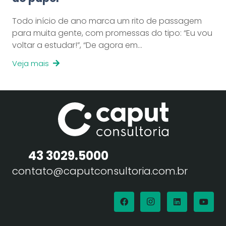
Todo início de ano marca um rito de passagem
para muita gente, com promessas do tipo: “Eu vou
voltar a estudar!”, “De agora em…
Veja mais
43 3029.5000
contato@caputconsultoria.com.br