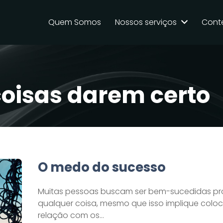
Quem Somos
Nossos serviços
Cont
coisas darem certo
O medo do sucesso
Muitas pessoas buscam ser bem-sucedidas pr
qualquer coisa, mesmo que isso implique coloc
relação com os…