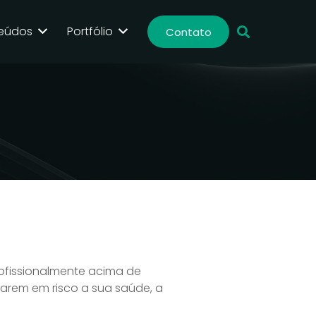
eúdos
Portfólio
Contato
ofissionalmente acima de
arem em risco a sua saúde, a