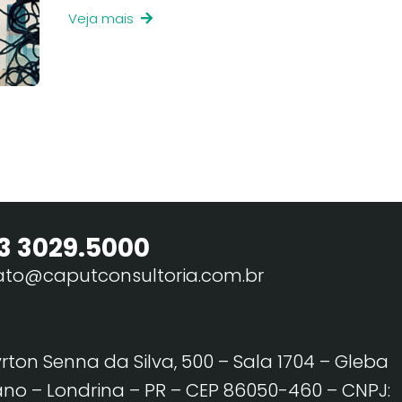
Veja mais
3 3029.5000
ato@caputconsultoria.com.br
yrton Senna da Silva, 500 – Sala 1704 – Gleba
no – Londrina – PR – CEP 86050-460
– CNPJ: