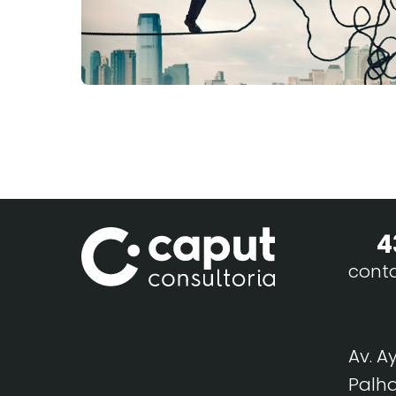
4
cont
Av. A
Palha