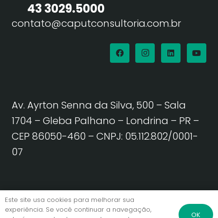
43 3029.5000
contato@caputconsultoria.com.br
Av. Ayrton Senna da Silva, 500 – Sala
1704 – Gleba Palhano – Londrina – PR –
CEP 86050-460
– CNPJ: 05.112.802/0001-
07
Política de Privacidade | Termos de Uso
Este site usa cookies para melhorar sua
experiência. Se você continuar a navegação,
OK